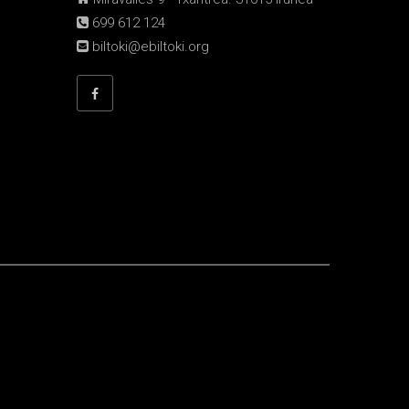
699 612 124
biltoki@ebiltoki.org