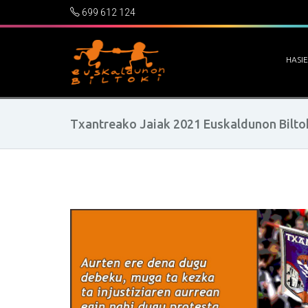
699 612 124
HASI
Txantreako Jaiak 2021 Euskaldunon Bilto