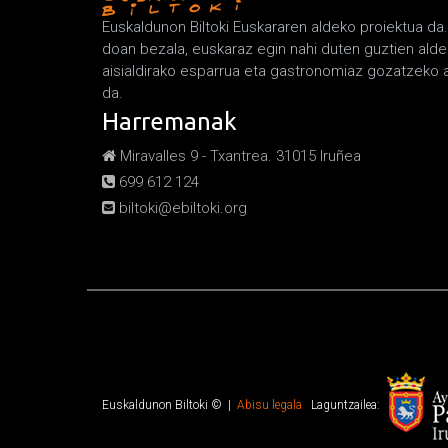
Euskaldunon Biltoki Euskararen aldeko proiektua da
doan bezala, euskaraz egin nahi duten guztien alde 
aisialdirako esparrua eta gastronomiaz gozatzeko
da.
Harremanak
Miravalles 9 - Txantrea. 31015 Iruñea
699 612 124
biltoki@ebiltoki.org
Euskaldunon Biltoki © |
Abisu legala
Laguntzailea: