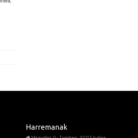
ordea,
Harremanak
Miravalles 9 - Txantrea. 31015 Iruñea