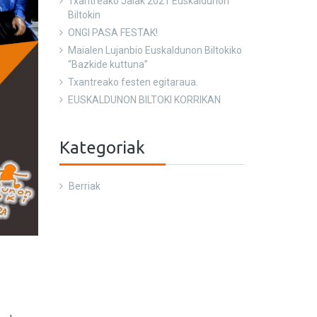
Txantreako Jaiak 2021 Euskaldunon
Biltokin
ONGI PASA FESTAK!
Maialen Lujanbio Euskaldunon Biltokiko
“Bazkide kuttuna”
Txantreako festen egitaraua.
EUSKALDUNON BILTOKI KORRIKAN
Kategoriak
Berriak