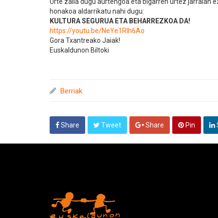
Urte zaila dugu aurtengoa eta bigarren urtez jarraian 
honakoa aldarrikatu nahi dugu:
KULTURA SEGURUA ETA BEHARREZKOA DA!
https://youtu.be/NeYe1Rlh6Ao
Gora Txantreako Jaiak!
Euskaldunon Biltoki
Berriak
Share
Tweet
Share
Pin