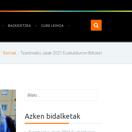
BAZKIDETZEA
GURE LEIHOA
Berriak
Txantreako Jaiak 2021 Euskaldunon Biltokin
Azken bidalketak