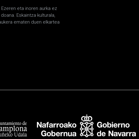
. Ezeren eta inoren aurka ez
doana. Eskaintza kulturala,
 aukera ematen duen elkartea