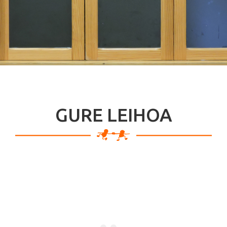
GURE LEIHOA