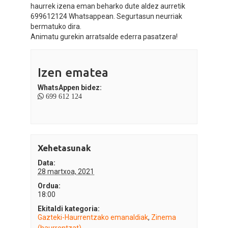
haurrek izena eman beharko dute aldez aurretik
699612124 Whatsappean. Segurtasun neurriak
bermatuko dira.
Animatu gurekin arratsalde ederra pasatzera!
Izen ematea
WhatsAppen bidez:
699 612 124
Xehetasunak
Data:
28 martxoa, 2021
Ordua:
18:00
Ekitaldi kategoria:
Gazteki-Haurrentzako emanaldiak
,
Zinema
(haurrentzat)