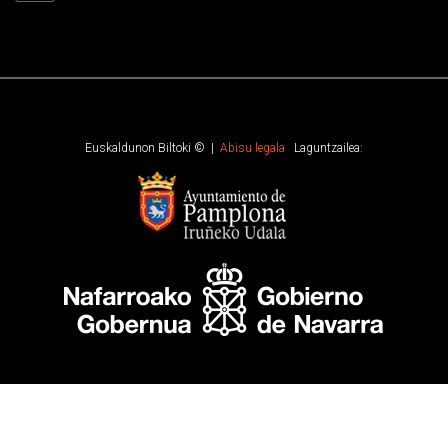
Euskaldunon Biltoki © |
Abisu legala
Laguntzailea: