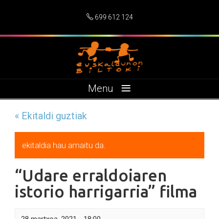
699 612 124
≡
Menu
« Ekitaldi guztiak
ekitaldia hau amaitu da.
“Udare erraldoiaren
istorio harrigarria” filma