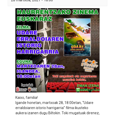
28 martxoa, 2021 - 18:00
Kaixo, familia!
Igande honetan, martxoak 28, 18:00etan, “Udare
erraldoiaren istorio harrigarria” filma ikusteko
aukera izanen dugu Biltokin. Toki mugatuak direnez,