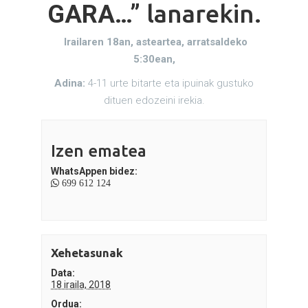
lanarekin
GARA…”
.
Irailaren 18an, asteartea, arratsaldeko
5:30ean,
Adina:
4-11 urte bitarte eta ipuinak gustuko
dituen edozeini irekia.
Izen ematea
WhatsAppen bidez:
699 612 124
Xehetasunak
Data:
18 iraila, 2018
Ordua: