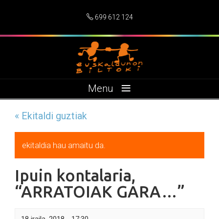
699 612 124
≡
Menu
« Ekitaldi guztiak
ekitaldia hau amaitu da.
Ipuin kontalaria,
“ARRATOIAK GARA…”